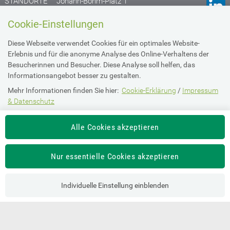
STANDORTE
Johann-Böhm-Platz 1
A-1020 Wien
Anfahrtsplan
Cookie-Einstellungen
Gruberstraße 77
Diese Webseite verwendet Cookies für ein optimales Website-
A- 4020 Linz
Erlebnis und für die anonyme Analyse des Online-Verhaltens der
Anfahrtsplan
Besucherinnen und Besucher. Diese Analyse soll helfen, das
Informationsangebot besser zu gestalten.
Mehr Informationen finden Sie hier:
Cookie-Erklärung
/
Impressum
& Datenschutz
Impressum & Datenschutz
Die Einstellung können Sie jederzeit auf der Seite "
Imperssum &
Alle Cookies akzeptieren
Datenschutz
" ändern.
Barrierefreiheit
Intranet Login
Nur essentielle Cookies akzeptieren
Individuelle Einstellung einblenden