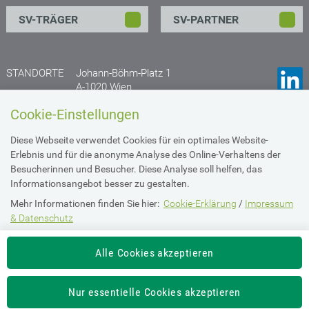
SV-TRÄGER
SV-PARTNER
STANDORTE
Johann-Böhm-Platz 1
A-1020 Wien
Anfahrtsplan
Cookie-Einstellungen
Gruberstraße 77
Diese Webseite verwendet Cookies für ein optimales Website-
A- 4020 Linz
Erlebnis und für die anonyme Analyse des Online-Verhaltens der
Anfahrtsplan
Besucherinnen und Besucher. Diese Analyse soll helfen, das
Informationsangebot besser zu gestalten.
Mehr Informationen finden Sie hier:
Cookie-Erklärung
/
Impressum
Impressum & Datenschutz
& Datenschutz
Die Einstellung können Sie jederzeit auf der Seite "
Imperssum &
Barrierefreiheit
Alle Cookies akzeptieren
Datenschutz
" ändern.
Intranet Login
Nur essentielle Cookies akzeptieren