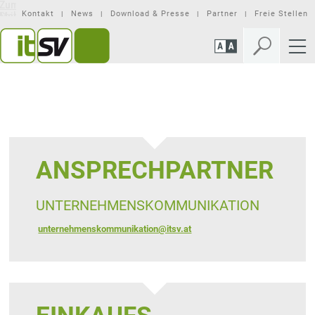
Zum
Zur
Seiteninhalt
Mobilen
Kontakt
News
Download & Presse
Partner
Freie Stellen
springen
Navigation
springen
ANSPRECHPARTNER
UNTERNEHMENSKOMMUNIKATION
unternehmenskommunikation@itsv.at