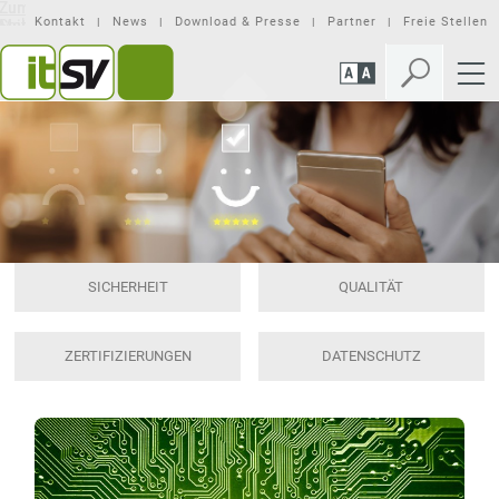
Zum
Zur
Seiteninhalt
Mobilen
Kontakt
News
Download & Presse
Partner
Freie Stellen
springen
Navigation
springen
SICHERHEIT
QUALITÄT
ZERTIFIZIERUNGEN
DATENSCHUTZ