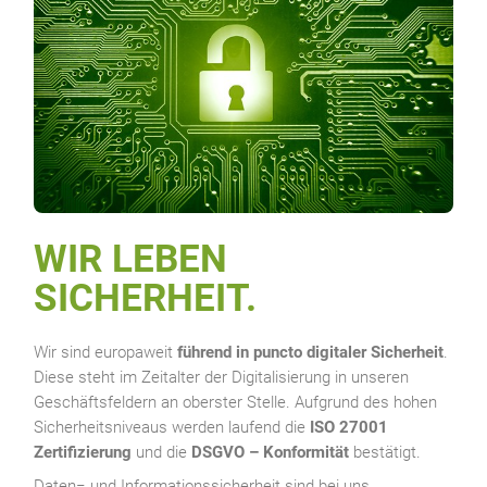
WIR LEBEN
SICHERHEIT.
Wir sind europaweit
führend in puncto digitaler Sicherheit
.
Diese steht im Zeitalter der Digitalisierung in unseren
Geschäftsfeldern an oberster Stelle. Aufgrund des hohen
Sicherheitsniveaus werden laufend die
ISO 27001
Zertifizierung
und die
DSGVO – Konformität
bestätigt.
Daten− und Informationssicherheit sind bei uns