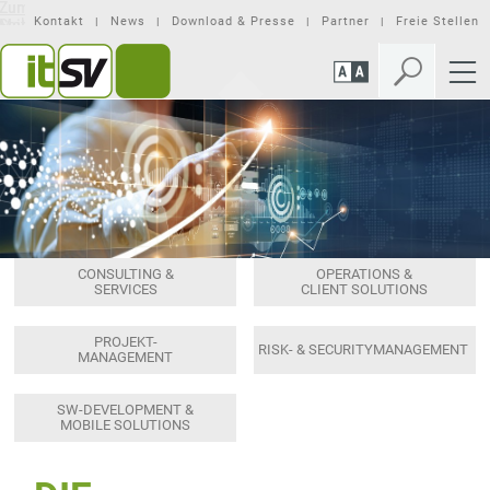
Zum
Zur
Seiteninhalt
Mobilen
Kontakt
News
Download & Presse
Partner
Freie Stellen
springen
Navigation
springen
CONSULTING &
OPERATIONS &
SERVICES
CLIENT SOLUTIONS
PROJEKT-
RISK- & SECURITYMANAGEMENT
MANAGEMENT
SW-DEVELOPMENT &
MOBILE SOLUTIONS