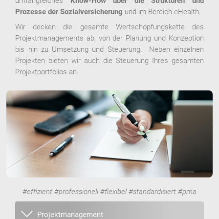
umfangreiches
Know-How über die Strukturen und
Prozesse der Sozialversicherung
und im Bereich eHealth.
Wir decken die gesamte Wertschöpfungskette des
Projektmanagements ab, von der Planung und Konzeption
bis hin zu Umsetzung und Steuerung. Neben einzelnen
Projekten bieten wir auch die Steuerung Ihres gesamten
Projektportfolios an.
#effizient #professionell #flexibel #standardisiert #pma
Projektmanagement