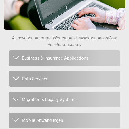
#innovation #automatisierung #digitalisierung #workflow
#customerjourney
Business & Insurance Applications
Data Services
Migration & Legacy Systeme
Mobile Anwendungen