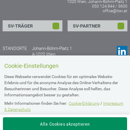
1020 Wien, Johann-Böhm-Platz 1
050 124 844 / 5600
office@itsv.at
SV-TRÄGER
SV-PARTNER
STANDORTE
Johann-Böhm-Platz 1
A-1020 Wien
Anfahrtsplan
Cookie-Einstellungen
Gruberstraße 77
Diese Webseite verwendet Cookies für ein optimales Website-
A- 4020 Linz
Erlebnis und für die anonyme Analyse des Online-Verhaltens der
Anfahrtsplan
Besucherinnen und Besucher. Diese Analyse soll helfen, das
Informationsangebot besser zu gestalten.
Mehr Informationen finden Sie hier:
Cookie-Erklärung
/
Impressum
Impressum & Datenschutz
& Datenschutz
Die Einstellung können Sie jederzeit auf der Seite "
Imperssum &
Barrierefreiheit
Alle Cookies akzeptieren
Datenschutz
" ändern.