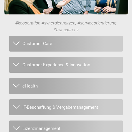
#kooperation #synergiennutzen, #serviceorientierung
#transparenz
Customer Care
Customer Experience & Innovation
eHealth
IT-Beschaffung & Vergabemanagement
Lizenzmanagement