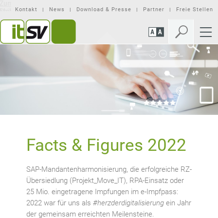
Zum
Zur
Seiteninhalt
Mobilen
Kontakt
News
Download & Presse
Partner
Freie Stellen
springen
Navigation
springen
Facts & Figures 2022
SAP-Mandantenharmonisierung, die erfolgreiche RZ-
Übersiedlung (Projekt_Move_IT), RPA-Einsatz oder
25 Mio. eingetragene Impfungen im e-Impfpass:
2022 war für uns als
#herzderdigitalisierung
ein Jahr
der gemeinsam erreichten Meilensteine.