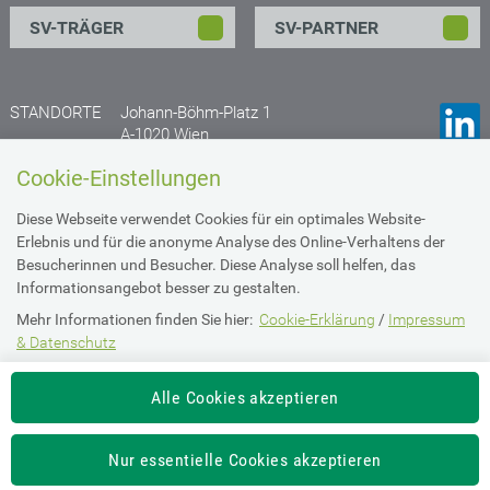
SV-TRÄGER
SV-PARTNER
STANDORTE
Johann-Böhm-Platz 1
A-1020 Wien
Anfahrtsplan
Cookie-Einstellungen
Gruberstraße 77
Diese Webseite verwendet Cookies für ein optimales Website-
A- 4020 Linz
Erlebnis und für die anonyme Analyse des Online-Verhaltens der
Anfahrtsplan
Besucherinnen und Besucher. Diese Analyse soll helfen, das
Informationsangebot besser zu gestalten.
Mehr Informationen finden Sie hier:
Cookie-Erklärung
/
Impressum
Impressum & Datenschutz
& Datenschutz
Die Einstellung können Sie jederzeit auf der Seite "
Imperssum &
Barrierefreiheit
Alle Cookies akzeptieren
Datenschutz
" ändern.
Intranet Login
Nur essentielle Cookies akzeptieren