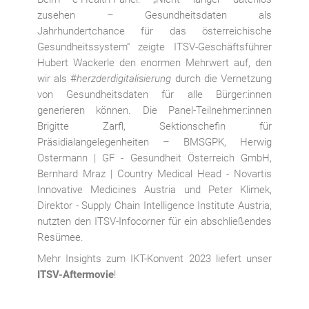
zusehen – Gesundheitsdaten als
Jahrhundertchance für das österreichische
Gesundheitssystem“ zeigte ITSV-Geschäftsführer
Hubert Wackerle den enormen Mehrwert auf, den
wir als #
herzderdigitalisierung
durch die Vernetzung
von Gesundheitsdaten für alle Bürger:innen
generieren können. Die Panel-Teilnehmer:innen
Brigitte Zarfl, Sektionschefin für
Präsidialangelegenheiten – BMSGPK, Herwig
Ostermann | GF - Gesundheit Österreich GmbH,
Bernhard Mraz | Country Medical Head - Novartis
Innovative Medicines Austria und Peter Klimek,
Direktor - Supply Chain Intelligence Institute Austria,
nutzten den ITSV-Infocorner für ein abschließendes
Resümee.
Mehr Insights zum IKT-Konvent 2023 liefert unser
ITSV-Aftermovie
!