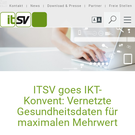
Zum
Zur
Seiteninhalt
Mobilen
Kontakt
News
Download & Presse
Partner
Freie Stellen
springen
Navigation
springen
ITSV goes IKT-
Konvent: Vernetzte
Gesundheitsdaten für
maximalen Mehrwert