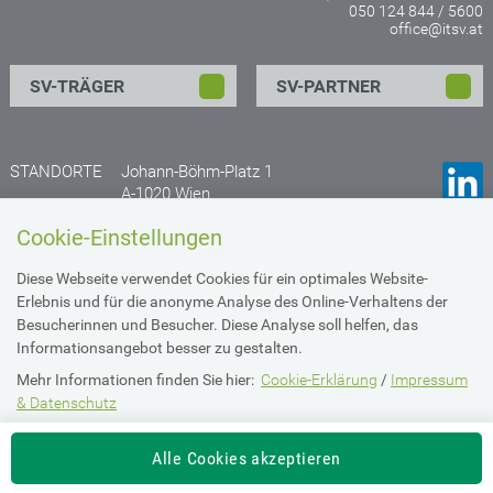
050 124 844 / 5600
office@itsv.at
SV-TRÄGER
SV-PARTNER
STANDORTE
Johann-Böhm-Platz 1
A-1020 Wien
Anfahrtsplan
Cookie-Einstellungen
Gruberstraße 77
Diese Webseite verwendet Cookies für ein optimales Website-
A- 4020 Linz
Erlebnis und für die anonyme Analyse des Online-Verhaltens der
Anfahrtsplan
Besucherinnen und Besucher. Diese Analyse soll helfen, das
Informationsangebot besser zu gestalten.
Mehr Informationen finden Sie hier:
Cookie-Erklärung
/
Impressum
Impressum & Datenschutz
& Datenschutz
Die Einstellung können Sie jederzeit auf der Seite "
Imperssum &
Barrierefreiheit
Alle Cookies akzeptieren
Datenschutz
" ändern.