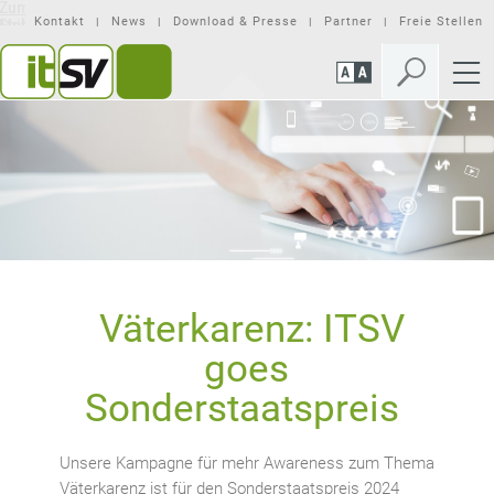
Zum
Zur
Seiteninhalt
Mobilen
Kontakt
News
Download & Presse
Partner
Freie Stellen
springen
Navigation
springen
Väterkarenz: ITSV
goes
Sonderstaatspreis
Unsere Kampagne für mehr Awareness zum Thema
Väterkarenz ist für den Sonderstaatspreis 2024