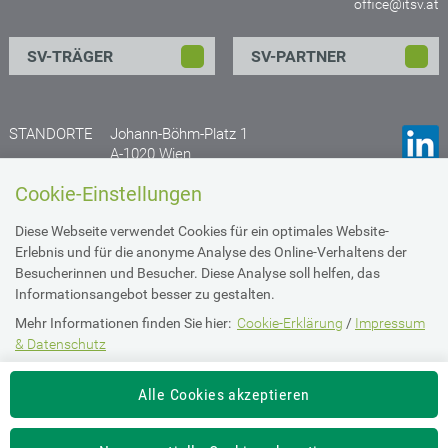
office@itsv.at
SV-TRÄGER
SV-PARTNER
STANDORTE
Johann-Böhm-Platz 1
A-1020 Wien
Anfahrtsplan
Cookie-Einstellungen
Gruberstraße 77
Diese Webseite verwendet Cookies für ein optimales Website-
A- 4020 Linz
Erlebnis und für die anonyme Analyse des Online-Verhaltens der
Anfahrtsplan
Besucherinnen und Besucher. Diese Analyse soll helfen, das
Informationsangebot besser zu gestalten.
Mehr Informationen finden Sie hier:
Cookie-Erklärung
/
Impressum
Impressum & Datenschutz
& Datenschutz
Die Einstellung können Sie jederzeit auf der Seite "
Imperssum &
Barrierefreiheit
Alle Cookies akzeptieren
Datenschutz
" ändern.
Intranet Login