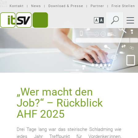
Zum
Zur
Seiteninhalt
Mobilen
Kontakt
News
Download & Presse
Partner
Freie Stellen
springen
Navigation
springen
„Wer macht den
Job?“ – Rückblick
AHF 2025
Drei Tage lang war das steirische Schladming wie
jedes Jahr Treffpunkt für Vordenker:innen,