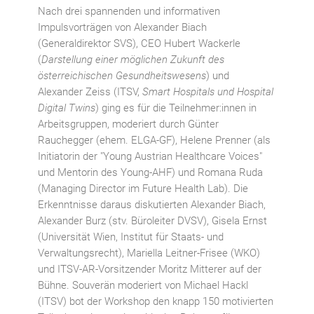
Nach drei spannenden und informativen
Impulsvorträgen von Alexander Biach
(Generaldirektor SVS), CEO Hubert Wackerle
(
Darstellung einer möglichen Zukunft des
österreichischen Gesundheitswesens
) und
Alexander Zeiss (ITSV,
Smart Hospitals und Hospital
Digital Twins
) ging es für die Teilnehmer:innen in
Arbeitsgruppen, moderiert durch Günter
Rauchegger (ehem. ELGA-GF), Helene Prenner (als
Initiatorin der "Young Austrian Healthcare Voices"
und Mentorin des Young-AHF) und Romana Ruda
(Managing Director im Future Health Lab). Die
Erkenntnisse daraus diskutierten Alexander Biach,
Alexander Burz (stv. Büroleiter DVSV), Gisela Ernst
(Universität Wien, Institut für Staats- und
Verwaltungsrecht), Mariella Leitner-Frisee (WKO)
und ITSV-AR-Vorsitzender Moritz Mitterer auf der
Bühne. Souverän moderiert von Michael Hackl
(ITSV) bot der Workshop den knapp 150 motivierten