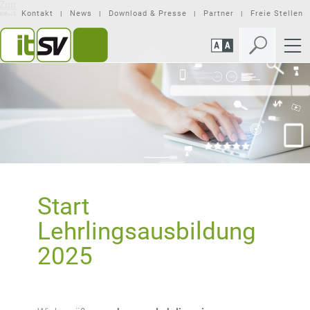
Zum
Zur
Seiteninhalt
Mobilen
Kontakt
News
Download & Presse
Partner
Freie Stellen
springen
Navigation
springen
Start
Lehrlingsausbildung
2025