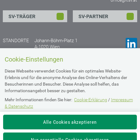
SV-TRÄGER
SV-PARTNER
STANDORTE
Johann-Böhm-Platz 1
A-1020 Wien
Anfahrtsplan
Cookie-Einstellungen
Gruberstraße 77
Diese Webseite verwendet Cookies für ein optimales Website-
A- 4020 Linz
Erlebnis und für die anonyme Analyse des Online-Verhaltens der
Anfahrtsplan
Besucherinnen und Besucher. Diese Analyse soll helfen, das
Informationsangebot besser zu gestalten.
Mehr Informationen finden Sie hier:
Cookie-Erklärung
/
Impressum
Impressum & Datenschutz
& Datenschutz
Die Einstellung können Sie jederzeit auf der Seite "
Imperssum &
Barrierefreiheit
Alle Cookies akzeptieren
Datenschutz
" ändern.
Intranet Login
Nur essentielle Cookies akzeptieren