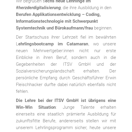
Wir begrüßen s
echs neue Lehrlinge im
#
herzderdigitalisierung
, die ihre Ausbildung in den
Berufen Applikationsentwicklung – Coding,
Informationstechnologie mit Schwerpunkt
Systemtechnik und Bürokaufmann/frau
beginnen.
Der Startschuss ihrer Lehrzeit fiel im bewährten
L
ehrlingsbootcamp im Catamaran
, wo unsere
neuen Mehrwertgeber:innen nicht nur erste
Einblicke in ihren Beruf, sondern auch in die
Gegebenheiten der ITSV GmbH und der
Sozialversicherungslandschaft erhalten. Der
persönliche Empfang durch Geschäftsführer Erwin
Fleischhacker durfte dabei natürlich ebenfalls nicht
fehlen.
Die Lehre bei der ITSV GmbH ist übrigens eine
Win-Win Situation
: Junge Talente erhalten
einerseits eine staatlich prämierte Ausbildung für
zukunftsfitte Berufe, andererseits stellen wir mit
unserem Lehrlingsprogramm sicher, heute unsere