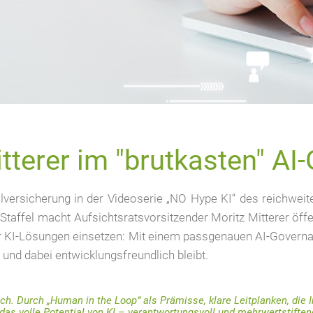
tterer im "brutkasten" A
lversicherung in der Videoserie „NO Hype KI“ des reichweit
 Staffel macht Aufsichtsratsvorsitzender Moritz Mitterer öff
er KI-Lösungen einsetzen: Mit einem passgenauen AI-Governa
t und dabei entwicklungsfreundlich bleibt.
ch. Durch „Human in the Loop“ als Prämisse, klare Leitplanken, die I
as volle Potential von KI – verantwortungsvoll und mehrwertstiftend 