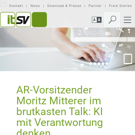
Zum
Zur
Seiteninhalt
Mobilen
Kontakt
News
Download & Presse
Partner
Freie Stellen
springen
Navigation
springen
AR-Vorsitzender
Moritz Mitterer im
brutkasten Talk: KI
mit Verantwortung
denken