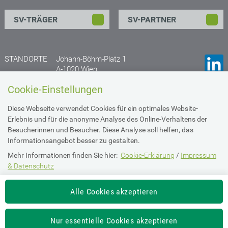
SV-TRÄGER
SV-PARTNER
STANDORTE
Johann-Böhm-Platz 1
A-1020 Wien
Anfahrtsplan
Cookie-Einstellungen
Gruberstraße 77
Diese Webseite verwendet Cookies für ein optimales Website-
A- 4020 Linz
Erlebnis und für die anonyme Analyse des Online-Verhaltens der
Anfahrtsplan
Besucherinnen und Besucher. Diese Analyse soll helfen, das
Informationsangebot besser zu gestalten.
Mehr Informationen finden Sie hier:
Cookie-Erklärung
/
Impressum
Impressum & Datenschutz
& Datenschutz
Die Einstellung können Sie jederzeit auf der Seite "
Imperssum &
Barrierefreiheit
Alle Cookies akzeptieren
Datenschutz
" ändern.
Intranet Login
Nur essentielle Cookies akzeptieren