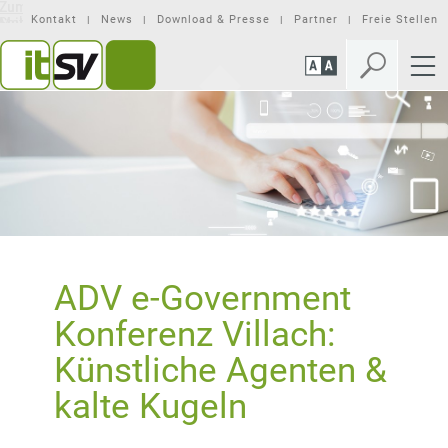
Zum
Zur
Seiteninhalt
Mobilen
Kontakt
News
Download & Presse
Partner
Freie Stellen
springen
Navigation
springen
ADV e-Government
Konferenz Villach:
Künstliche Agenten &
kalte Kugeln