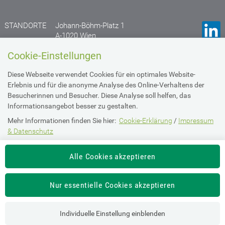
STANDORTE
Johann-Böhm-Platz 1
A-1020 Wien
Anfahrtsplan
Cookie-Einstellungen
Gruberstraße 77
Diese Webseite verwendet Cookies für ein optimales Website-
A- 4020 Linz
Erlebnis und für die anonyme Analyse des Online-Verhaltens der
Anfahrtsplan
Besucherinnen und Besucher. Diese Analyse soll helfen, das
Informationsangebot besser zu gestalten.
Mehr Informationen finden Sie hier:
Cookie-Erklärung
/
Impressum
Impressum & Datenschutz
& Datenschutz
Die Einstellung können Sie jederzeit auf der Seite "
Imperssum &
Barrierefreiheit
Alle Cookies akzeptieren
Datenschutz
" ändern.
Intranet Login
Nur essentielle Cookies akzeptieren
Individuelle Einstellung einblenden