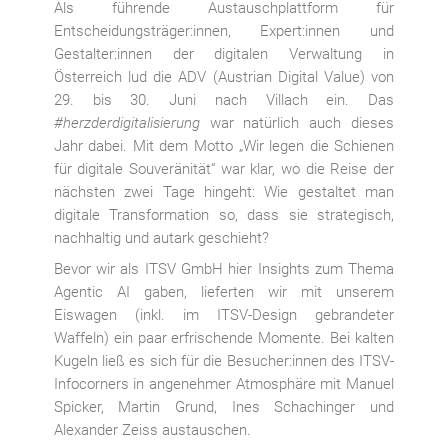
Als führende Austauschplattform für
Entscheidungsträger:innen, Expert:innen und
Gestalter:innen der digitalen Verwaltung in
Österreich lud die ADV (Austrian Digital Value) von
29. bis 30. Juni nach Villach ein. Das
#herzderdigitalisierung
war natürlich auch dieses
Jahr dabei. Mit dem Motto „Wir legen die Schienen
für digitale Souveränität“ war klar, wo die Reise der
nächsten zwei Tage hingeht: Wie gestaltet man
digitale Transformation so, dass sie strategisch,
nachhaltig und autark geschieht?
Bevor wir als ITSV GmbH hier Insights zum Thema
Agentic AI gaben, lieferten wir mit unserem
Eiswagen (inkl. im ITSV-Design gebrandeter
Waffeln) ein paar erfrischende Momente. Bei kalten
Kugeln ließ es sich für die Besucher:innen des ITSV-
Infocorners in angenehmer Atmosphäre mit Manuel
Spicker, Martin Grund, Ines Schachinger und
Alexander Zeiss austauschen.